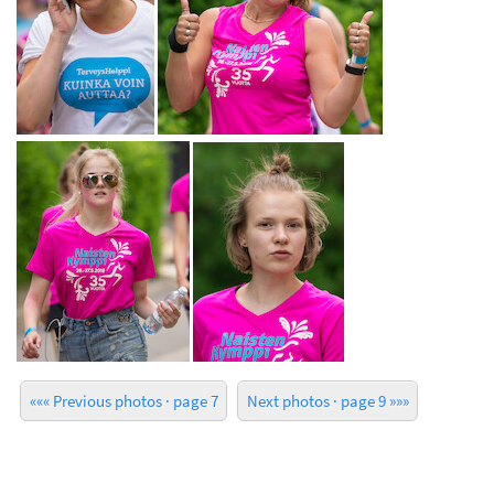
««« Previous photos · page 7
Next photos · page 9 »»»