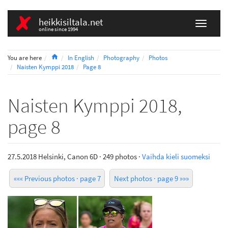
heikkisiltala.net
online since 1994
Home
You are here
In English
Photography
Photos
Naisten Kymppi 2018
Page 8
Naisten Kymppi 2018,
page 8
27.5.2018 Helsinki, Canon 6D · 249 photos ·
Vaihda kieli suomeksi
««« Previous photos · page 7
Next photos · page 9 »»»