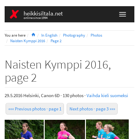
heikkisiltala.net
online since 1994
Home
You are here
In English
Photography
Photos
Naisten Kymppi 2016
Page 2
Naisten Kymppi 2016,
page 2
29.5.2016 Helsinki, Canon 6D · 130 photos ·
Vaihda kieli suomeksi
««« Previous photos · page 1
Next photos · page 3 »»»