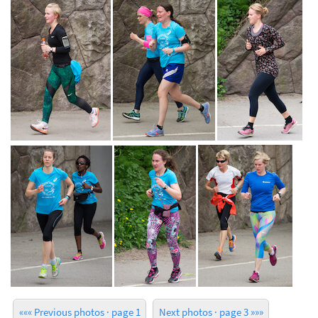
««« Previous photos · page 1
Next photos · page 3 »»»