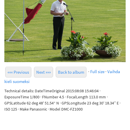
·
Full size
·
Vaihda
««« Previous
Next »»»
Back to album
kieli suomeksi
Technical details: DateTimeOriginal 2015:08:08 15:46:04 ·
ExposureTime 1/800 · FNumber 4.5 · FocalLength 113.0 mm ·
GPSLatitude 62 deg 48' 51.54“ N · GPSLongitude 23 deg 30' 18.34” E ·
ISO 125 · Make Panasonic · Model DMC-FZ1000