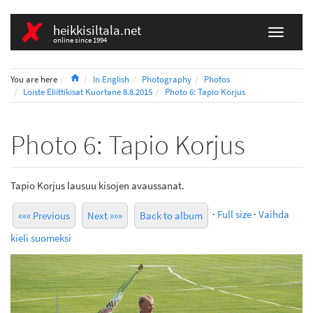
heikkisiltala.net
online since 1994
Home
You are here
In English
Photography
Photos
Loiste Eliittikisat Kuortane 8.8.2015
Photo 6: Tapio Korjus
Photo 6: Tapio Korjus
Tapio Korjus lausuu kisojen avaussanat.
·
Full size
·
Vaihda
««« Previous
Next »»»
Back to album
kieli suomeksi