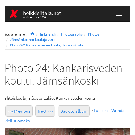
heikkisiltala.net
online since 1994
Home
You are here
In English
Photography
Photos
Jämsänkosken kouluja 2014
Photo 24: Kankarisveden koulu, Jämsänkoski
Photo 24: Kankarisveden
koulu, Jämsänkoski
Yhteiskoulu, Yläaste-Lukio, Kankarisveden koulu
·
Full size
·
Vaihda
««« Previous
Next »»»
Back to album
kieli suomeksi