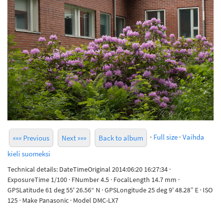
·
Full size
·
Vaihda
««« Previous
Next »»»
Back to album
kieli suomeksi
Technical details: DateTimeOriginal 2014:06:20 16:27:34 ·
ExposureTime 1/100 · FNumber 4.5 · FocalLength 14.7 mm ·
GPSLatitude 61 deg 55' 26.56“ N · GPSLongitude 25 deg 9' 48.28” E · ISO
125 · Make Panasonic · Model DMC-LX7