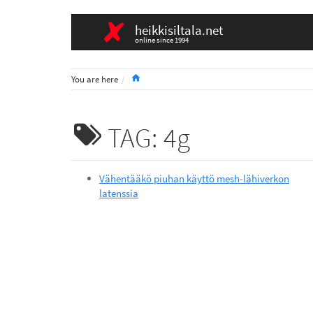
heikkisiltala.net
online since 1994
Home
You are here
TAG: 4g
Vähentääkö piuhan käyttö mesh-lähiverkon
latenssia