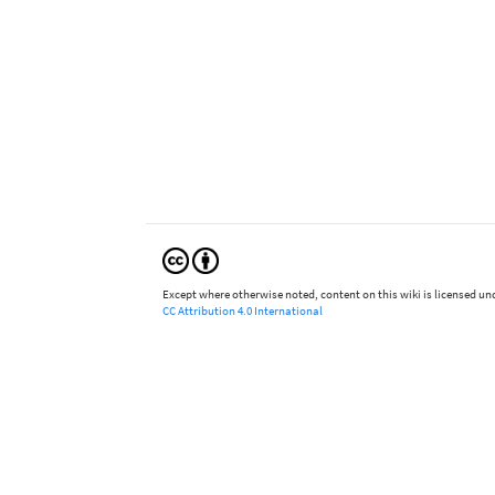
Except where otherwise noted, content on this wiki is licensed und
CC Attribution 4.0 International