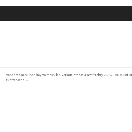
Vähentääkö piuhan käyttö mesh-lähiverkon latenssia Testit tehty 29.7.2019. Teksti kirj
tuotteeseen…