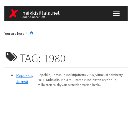
heikkisiltala.net
online since 1994
Home
You are here
TAG: 1980
Repekka,
Repekka, Jämsä Teksti kirjoitettu 2005, viimeksi päivitetty
2011. Kuka olisi vielä muutama vuosi sitten arvannut,
Jämsä
millaisten räiskyvän pirteiden värien kesk…