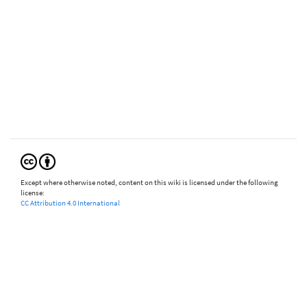
Except where otherwise noted, content on this wiki is licensed under the following
license:
CC Attribution 4.0 International