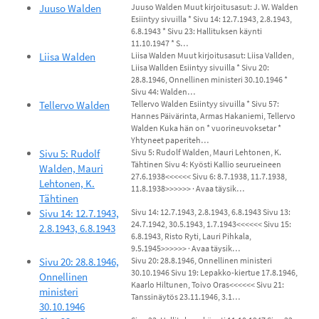
Juuso Walden
Juuso Walden Muut kirjoitusasut: J. W. Walden
Esiintyy sivuilla * Sivu 14: 12.7.1943, 2.8.1943,
6.8.1943 * Sivu 23: Hallituksen käynti
11.10.1947 * S…
Liisa Walden
Liisa Walden Muut kirjoitusasut: Liisa Vallden,
Liisa Wallden Esiintyy sivuilla * Sivu 20:
28.8.1946, Onnellinen ministeri 30.10.1946 *
Sivu 44: Walden…
Tellervo Walden
Tellervo Walden Esiintyy sivuilla * Sivu 57:
Hannes Päivärinta, Armas Hakaniemi, Tellervo
Walden Kuka hän on * vuorineuvoksetar *
Yhtyneet paperiteh…
Sivu 5: Rudolf
Sivu 5: Rudolf Walden, Mauri Lehtonen, K.
Tähtinen Sivu 4: Kyösti Kallio seurueineen
Walden, Mauri
27.6.1938<<<<<< Sivu 6: 8.7.1938, 11.7.1938,
Lehtonen, K.
11.8.1938>>>>>> · Avaa täysik…
Tähtinen
Sivu 14: 12.7.1943,
Sivu 14: 12.7.1943, 2.8.1943, 6.8.1943 Sivu 13:
24.7.1942, 30.5.1943, 1.7.1943<<<<<< Sivu 15:
2.8.1943, 6.8.1943
6.8.1943, Risto Ryti, Lauri Pihkala,
9.5.1945>>>>>> · Avaa täysik…
Sivu 20: 28.8.1946,
Sivu 20: 28.8.1946, Onnellinen ministeri
30.10.1946 Sivu 19: Lepakko-kiertue 17.8.1946,
Onnellinen
Kaarlo Hiltunen, Toivo Oras<<<<<< Sivu 21:
ministeri
Tanssinäytös 23.11.1946, 3.1…
30.10.1946