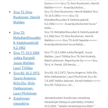
Sumu<<<<<< Sivu 71: Ilmo Ruokonen, Henrik
Walden>>>>>> · Avaa täysikokoi…
Sivu 71: Ilmo
Sivu 71: Ilmo Ruokonen, Henrik Walden Sivu
70: 10.9.1961<<<<<< Sivu 72:
Ruokonen, Henrik
Metsäteollisuuden 8. tiedotuspäivät
Walden
9.2.1962>>>>>> · Avaa täysikokoinen kuva *
Veikk…
Sivu 72:
Sivu 72: Metsäteollisuuden 8. tiedotuspäivät
9.2.1962 Sivu 71: Ilmo Ruokonen, Henrik
Metsäteollisuuden
Walden<<<<<< Sivu 73: Antti Saarela>>>>>> ·
8. tiedotuspäivät
Avaa täysikokoinen kuva Metsä…
9.2.1962
Sivu 77: 15.5.1964
Sivu 77: 15.5.1964 Jukka Rangell, Juuso
Walden, Lauri Tiilikka Sivu 76: Ilmi Koskela,
Jukka Rangell,
Rakel Lehtonen, Paperituote Oy<<<<<< Sivu
Juuso Walden,
78: K. H. Pentti, Olli Parola, …
Lauri Tiilikka
Sivu 82: 16.2.1972,
Sivu 82: 16.2.1972, Tauno Angervo, Niilo Elo,
Niilo Hakkarainen, Lauri Pöyhönen Sivu 81:
Tauno Angervo,
7.9.1967 Veikko Salonen, Anneli Hattari<<<<<<
Niilo Elo, Niilo
Sivu 83: Tyhjä sivu, vie…
Hakkarainen,
Lauri Pöyhönen
Ilveslinnan
Jämsänkosken Ilveslinnan vieraskirja
Vieraskirjan tietoja on päivitetty viimeksi
vieraskirja
19.2.2026. * Selaile vieraskirjaa sivuittain *