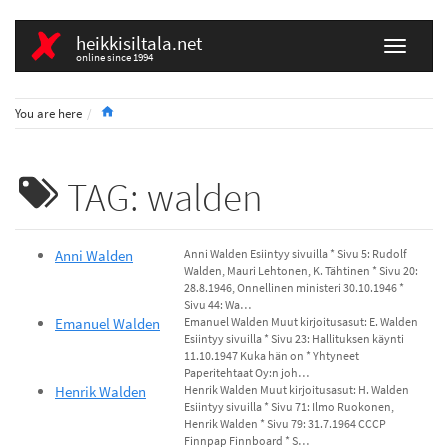
heikkisiltala.net
online since 1994
Home
You are here
TAG: walden
Anni Walden
Anni Walden Esiintyy sivuilla * Sivu 5: Rudolf
Walden, Mauri Lehtonen, K. Tähtinen * Sivu 20:
28.8.1946, Onnellinen ministeri 30.10.1946 *
Sivu 44: Wa…
Emanuel Walden
Emanuel Walden Muut kirjoitusasut: E. Walden
Esiintyy sivuilla * Sivu 23: Hallituksen käynti
11.10.1947 Kuka hän on * Yhtyneet
Paperitehtaat Oy:n joh…
Henrik Walden
Henrik Walden Muut kirjoitusasut: H. Walden
Esiintyy sivuilla * Sivu 71: Ilmo Ruokonen,
Henrik Walden * Sivu 79: 31.7.1964 CCCP
Finnpap Finnboard * S…