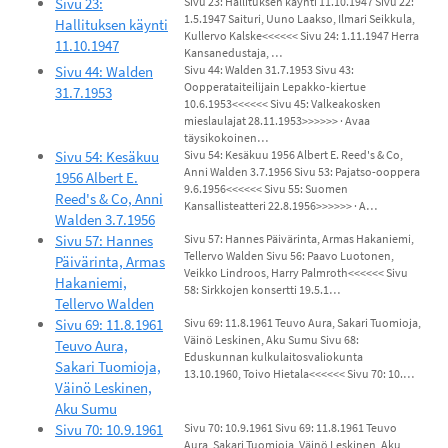
Sivu 23:
Sivu 23: Hallituksen käynti 11.10.1947 Sivu 22:
1.5.1947 Saituri, Uuno Laakso, Ilmari Seikkula,
Hallituksen käynti
Kullervo Kalske<<<<<< Sivu 24: 1.11.1947 Herra
11.10.1947
Kansanedustaja, …
Sivu 44: Walden
Sivu 44: Walden 31.7.1953 Sivu 43:
Oopperataiteilijain Lepakko-kiertue
31.7.1953
10.6.1953<<<<<< Sivu 45: Valkeakosken
mieslaulajat 28.11.1953>>>>>> · Avaa
täysikokoinen…
Sivu 54: Kesäkuu
Sivu 54: Kesäkuu 1956 Albert E. Reed's & Co,
Anni Walden 3.7.1956 Sivu 53: Pajatso-ooppera
1956 Albert E.
9.6.1956<<<<<< Sivu 55: Suomen
Reed's & Co, Anni
Kansallisteatteri 22.8.1956>>>>>> · A…
Walden 3.7.1956
Sivu 57: Hannes
Sivu 57: Hannes Päivärinta, Armas Hakaniemi,
Tellervo Walden Sivu 56: Paavo Luotonen,
Päivärinta, Armas
Veikko Lindroos, Harry Palmroth<<<<<< Sivu
Hakaniemi,
58: Sirkkojen konsertti 19.5.1…
Tellervo Walden
Sivu 69: 11.8.1961
Sivu 69: 11.8.1961 Teuvo Aura, Sakari Tuomioja,
Väinö Leskinen, Aku Sumu Sivu 68:
Teuvo Aura,
Eduskunnan kulkulaitosvaliokunta
Sakari Tuomioja,
13.10.1960, Toivo Hietala<<<<<< Sivu 70: 10.…
Väinö Leskinen,
Aku Sumu
Sivu 70: 10.9.1961
Sivu 70: 10.9.1961 Sivu 69: 11.8.1961 Teuvo
Aura, Sakari Tuomioja, Väinö Leskinen, Aku