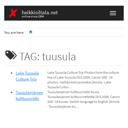
heikkisiltala.net
online since 1994
Home
You are here
TAG: tuusula
Lake Tuusula
Lake Tuusula Culture Trip Photos from the culture
trip of Lake Tuusula 19.5.2006, Canon 20D · 19
Culture Trip
photos · Vaihda kieli suomeksi [Ainola · Lake
Tuusula Cultur…
Tuusulanjärven
Tuusulanjärven kulttuuriretki Kuvia
Tuusulanjärven kulttuuriretkeltä 19.5.2006, Canon
kulttuuriretki
20D · 19 kuvaa · Switch language to English [Ainola
· Tuusulanjärven ku…