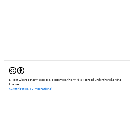
Except where otherwise noted, content on this wiki is licensed under the following
license:
CC Attribution 4.0 International