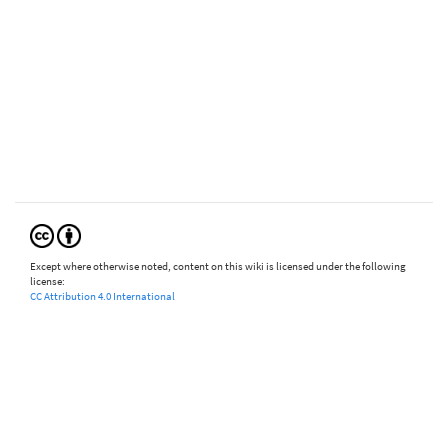
Except where otherwise noted, content on this wiki is licensed under the following
license:
CC Attribution 4.0 International