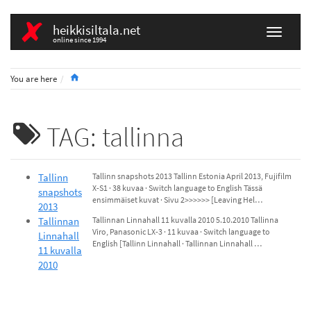
heikkisiltala.net
online since 1994
Home
You are here
TAG: tallinna
Tallinn
Tallinn snapshots 2013 Tallinn Estonia April 2013, Fujifilm
X-S1 · 38 kuvaa · Switch language to English Tässä
snapshots
ensimmäiset kuvat · Sivu 2>>>>>> [Leaving Hel…
2013
Tallinnan
Tallinnan Linnahall 11 kuvalla 2010 5.10.2010 Tallinna
Viro, Panasonic LX-3 · 11 kuvaa · Switch language to
Linnahall
English [Tallinn Linnahall · Tallinnan Linnahall …
11 kuvalla
2010