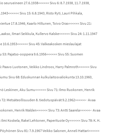
lio seurueineen 27.6.1938<<<<<< Sivu 6: 8.7.1938, 11.7.1938,
7.1943<<<<<< Sivu 15: 6.8.1943, Risto Ryti, Lauri Pihkala,
kiertue 17.8.1946, Kaarlo Hiltunen, Toivo Oras<<<<<< Sivu 21:
 Laakso, Ilmari Seikkula, Kullervo Kalske<<<<<< Sivu 24: 1.11.1947
ue 10.6.1953<<<<<< Sivu 45: Valkeakosken mieslaulajat
ivu 53: Pajatso-ooppera 9.6.1956<<<<<< Sivu 55: Suomen
56: Paavo Luotonen, Veikko Lindroos, Harry Palmroth<<<<<< Sivu
u Sumu Sivu 68: Eduskunnan kulkulaitosvaliokunta 13.10.1960,
Väinö Leskinen, Aku Sumu<<<<<< Sivu 71: Ilmo Ruokonen, Henrik
 72: Metsäteollisuuden 8. tiedotuspäivät 9.2.1962>>>>>> · Avaa
 Ruokonen, Henrik Walden<<<<<< Sivu 73: Antti Saarela>>>>>> · Avaa
6: Ilmi Koskela, Rakel Lehtonen, Paperituote Oy<<<<<< Sivu 78: K. H.
ri Pöyhönen Sivu 81: 7.9.1967 Veikko Salonen, Anneli Hattari<<<<<<