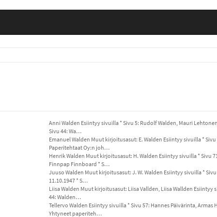
Anni Walden Esiintyy sivuilla * Sivu 5: Rudolf Walden, Mauri Lehtonen,
Sivu 44: Wa…
Emanuel Walden Muut kirjoitusasut: E. Walden Esiintyy sivuilla * Sivu
Paperitehtaat Oy:n joh…
Henrik Walden Muut kirjoitusasut: H. Walden Esiintyy sivuilla * Sivu
Finnpap Finnboard * S…
Juuso Walden Muut kirjoitusasut: J. W. Walden Esiintyy sivuilla * Sivu 
11.10.1947 * S…
Liisa Walden Muut kirjoitusasut: Liisa Vallden, Liisa Wallden Esiintyy s
44: Walden…
Tellervo Walden Esiintyy sivuilla * Sivu 57: Hannes Päivärinta, Arma
Yhtyneet paperiteh…