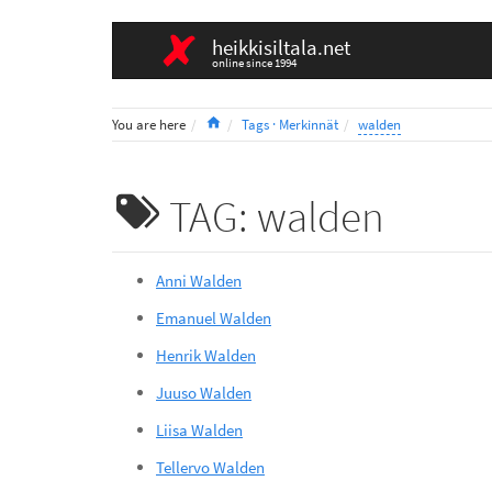
heikkisiltala.net
online since 1994
Home
You are here
Tags · Merkinnät
walden
TAG: walden
Anni Walden
Emanuel Walden
Henrik Walden
Juuso Walden
Liisa Walden
Tellervo Walden