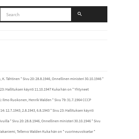
 K. Tähtinen * Sivu 20: 28.8.1946, Onnellinen ministeri 30.10.1946 *
 23: Hallituksen käynti 11.10.1947 Kuka hän on * Yhtyneet
 71: Ilmo Ruokonen, Henrik Walden * Sivu 79: 31.7.1964 CCCP
14: 12.7.1943, 2.8.1943, 6.8.1943 * Sivu 23: Hallituksen käynti
ivuilla * Sivu 20: 28.8.1946, Onnellinen ministeri 30.10.1946 * Sivu
s Hakaniemi, Tellervo Walden Kuka hän on * vuorineuvoksetar *