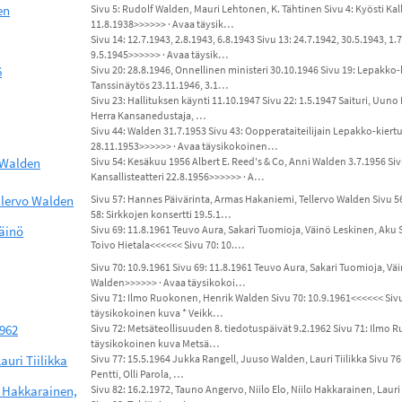
en
Sivu 5: Rudolf Walden, Mauri Lehtonen, K. Tähtinen Sivu 4: Kyösti Kal
11.8.1938>>>>>> · Avaa täysik…
Sivu 14: 12.7.1943, 2.8.1943, 6.8.1943 Sivu 13: 24.7.1942, 30.5.1943, 1.
9.5.1945>>>>>> · Avaa täysik…
6
Sivu 20: 28.8.1946, Onnellinen ministeri 30.10.1946 Sivu 19: Lepakko-
Tanssinäytös 23.11.1946, 3.1…
Sivu 23: Hallituksen käynti 11.10.1947 Sivu 22: 1.5.1947 Saituri, Uuno
Herra Kansanedustaja, …
Sivu 44: Walden 31.7.1953 Sivu 43: Oopperataiteilijain Lepakko-kiert
28.11.1953>>>>>> · Avaa täysikokoinen…
i Walden
Sivu 54: Kesäkuu 1956 Albert E. Reed's & Co, Anni Walden 3.7.1956 S
Kansallisteatteri 22.8.1956>>>>>> · A…
llervo Walden
Sivu 57: Hannes Päivärinta, Armas Hakaniemi, Tellervo Walden Sivu 
58: Sirkkojen konsertti 19.5.1…
Väinö
Sivu 69: 11.8.1961 Teuvo Aura, Sakari Tuomioja, Väinö Leskinen, Ak
Toivo Hietala<<<<<< Sivu 70: 10.…
Sivu 70: 10.9.1961 Sivu 69: 11.8.1961 Teuvo Aura, Sakari Tuomioja, 
Walden>>>>>> · Avaa täysikokoi…
Sivu 71: Ilmo Ruokonen, Henrik Walden Sivu 70: 10.9.1961<<<<<< Sivu
täysikokoinen kuva * Veikk…
1962
Sivu 72: Metsäteollisuuden 8. tiedotuspäivät 9.2.1962 Sivu 71: Ilmo
täysikokoinen kuva Metsä…
auri Tiilikka
Sivu 77: 15.5.1964 Jukka Rangell, Juuso Walden, Lauri Tiilikka Sivu 7
Pentti, Olli Parola, …
lo Hakkarainen,
Sivu 82: 16.2.1972, Tauno Angervo, Niilo Elo, Niilo Hakkarainen, Lau