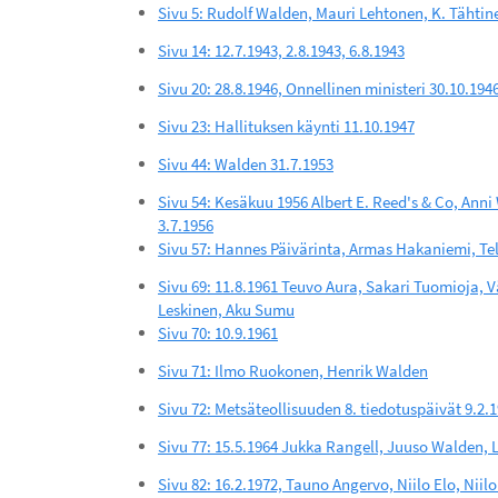
Sivu 5: Rudolf Walden, Mauri Lehtonen, K. Tähtin
Sivu 14: 12.7.1943, 2.8.1943, 6.8.1943
Sivu 20: 28.8.1946, Onnellinen ministeri 30.10.194
Sivu 23: Hallituksen käynti 11.10.1947
Sivu 44: Walden 31.7.1953
Sivu 54: Kesäkuu 1956 Albert E. Reed's & Co, Ann
3.7.1956
Sivu 57: Hannes Päivärinta, Armas Hakaniemi, Te
Sivu 69: 11.8.1961 Teuvo Aura, Sakari Tuomioja, 
Leskinen, Aku Sumu
Sivu 70: 10.9.1961
Sivu 71: Ilmo Ruokonen, Henrik Walden
Sivu 72: Metsäteollisuuden 8. tiedotuspäivät 9.2.
Sivu 77: 15.5.1964 Jukka Rangell, Juuso Walden, L
Sivu 82: 16.2.1972, Tauno Angervo, Niilo Elo, Nii