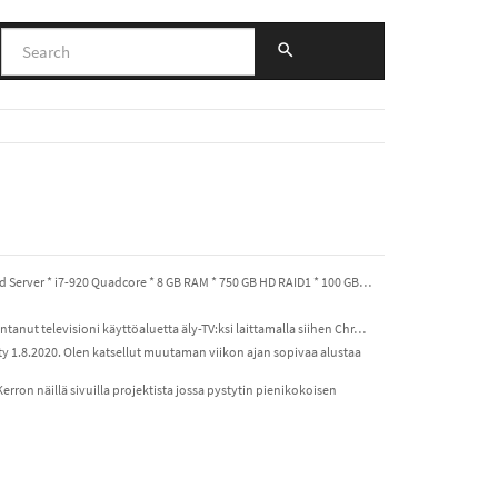
d Server * i7-920 Quadcore * 8 GB RAM * 750 GB HD RAID1 * 100 GB…
ajentanut televisioni käyttöaluetta äly-TV:ksi laittamalla siihen Chr…
tty 1.8.2020. Olen katsellut muutaman viikon ajan sopivaa alustaa
Kerron näillä sivuilla projektista jossa pystytin pienikokoisen