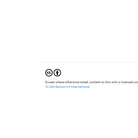
Except where otherwise noted, content on this wiki is licensed und
CC Attribution 4.0 International