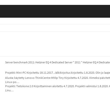
Server benchmark 2011: Hetzner EQ 4 Dedicated Server * 2011 * Hetzner EQ 4 Dedicate
Projekti: Mini-PC Kirjoitettu 18.11.2017. Jälkikirjoitus kirjoitettu 1.8.2020. Olin jo la
Alusta: käytetty Lenovo ThinkCentre M93p Tiny Kirjoitettu 4.7.2020. Viimeksi päivite
Linux-po…
Projekti: Tietokone 2.0 Kirjoittaminen aloitettu 4.7.2020. Projekti valmistui 1.8.2020. 
Linu…