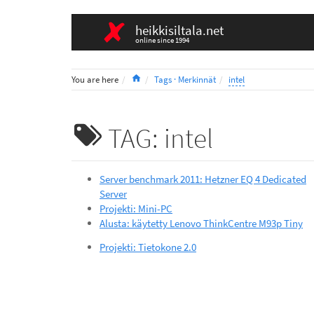
heikkisiltala.net
online since 1994
Home
You are here
Tags · Merkinnät
intel
TAG: intel
Server benchmark 2011: Hetzner EQ 4 Dedicated
Server
Projekti: Mini-PC
Alusta: käytetty Lenovo ThinkCentre M93p Tiny
Projekti: Tietokone 2.0