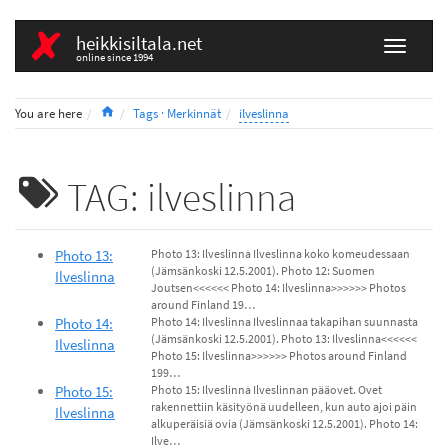
heikkisiltala.net
online since 1994
Home
You are here
Tags · Merkinnät
ilveslinna
TAG: ilveslinna
Photo 13:
Photo 13: Ilveslinna Ilveslinna koko komeudessaan
(Jämsänkoski 12.5.2001). Photo 12: Suomen
Ilveslinna
Joutsen<<<<<< Photo 14: Ilveslinna>>>>>> Photos
around Finland 19…
Photo 14:
Photo 14: Ilveslinna Ilveslinnaa takapihan suunnasta
(Jämsänkoski 12.5.2001). Photo 13: Ilveslinna<<<<<<
Ilveslinna
Photo 15: Ilveslinna>>>>>> Photos around Finland
199…
Photo 15:
Photo 15: Ilveslinna Ilveslinnan pääovet. Ovet
rakennettiin käsityönä uudelleen, kun auto ajoi päin
Ilveslinna
alkuperäisiä ovia (Jämsänkoski 12.5.2001). Photo 14:
Ilve…