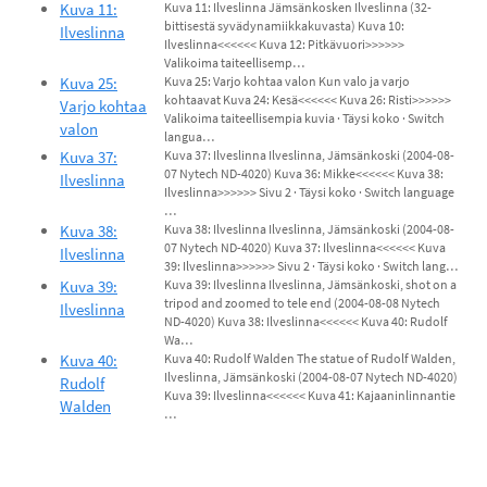
Kuva 11:
Kuva 11: Ilveslinna Jämsänkosken Ilveslinna (32-
bittisestä syvädynamiikkakuvasta) Kuva 10:
Ilveslinna
Ilveslinna<<<<<< Kuva 12: Pitkävuori>>>>>>
Valikoima taiteellisemp…
Kuva 25:
Kuva 25: Varjo kohtaa valon Kun valo ja varjo
kohtaavat Kuva 24: Kesä<<<<<< Kuva 26: Risti>>>>>>
Varjo kohtaa
Valikoima taiteellisempia kuvia · Täysi koko · Switch
valon
langua…
Kuva 37:
Kuva 37: Ilveslinna Ilveslinna, Jämsänkoski (2004-08-
07 Nytech ND-4020) Kuva 36: Mikke<<<<<< Kuva 38:
Ilveslinna
Ilveslinna>>>>>> Sivu 2 · Täysi koko · Switch language
…
Kuva 38:
Kuva 38: Ilveslinna Ilveslinna, Jämsänkoski (2004-08-
07 Nytech ND-4020) Kuva 37: Ilveslinna<<<<<< Kuva
Ilveslinna
39: Ilveslinna>>>>>> Sivu 2 · Täysi koko · Switch lang…
Kuva 39:
Kuva 39: Ilveslinna Ilveslinna, Jämsänkoski, shot on a
tripod and zoomed to tele end (2004-08-08 Nytech
Ilveslinna
ND-4020) Kuva 38: Ilveslinna<<<<<< Kuva 40: Rudolf
Wa…
Kuva 40:
Kuva 40: Rudolf Walden The statue of Rudolf Walden,
Ilveslinna, Jämsänkoski (2004-08-07 Nytech ND-4020)
Rudolf
Kuva 39: Ilveslinna<<<<<< Kuva 41: Kajaaninlinnantie
Walden
…