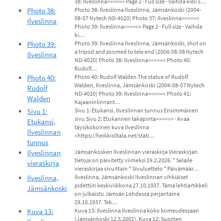
38: Ilveslinna>>>>>> Page 2 · Full size · Vaihda kieli s…
Photo 38:
Photo 38: Ilveslinna Ilveslinna, Jämsänkoski (2004-
08-07 Nytech ND-4020) Photo 37: Ilveslinna<<<<<<
Ilveslinna
Photo 39: Ilveslinna>>>>>> Page 2 · Full size · Vaihda
ki…
Photo 39:
Photo 39: Ilveslinna Ilveslinna, Jämsänkoski, shot on
a tripod and zoomed to tele end (2004-08-08 Nytech
Ilveslinna
ND-4020) Photo 38: Ilveslinna<<<<<< Photo 40:
Rudolf…
Photo 40:
Photo 40: Rudolf Walden The statue of Rudolf
Walden, Ilveslinna, Jämsänkoski (2004-08-07 Nytech
Rudolf
ND-4020) Photo 39: Ilveslinna<<<<<< Photo 41:
Walden
Kajaaninlinnant…
Sivu 1:
Sivu 1: Etukansi, Ilveslinnan tunnus Ensimmäinen
sivu Sivu 2: Etukannen takapinta>>>>>> · Avaa
Etukansi,
täysikokoinen kuva ilveslinna
Ilveslinnan
<https://heikkisiltala.net/stati…
tunnus
Ilveslinnan
Jämsänkosken Ilveslinnan vieraskirja Vieraskirjan
tietoja on päivitetty viimeksi 19.2.2026. * Selaile
vieraskirja
vieraskirjaa sivuittain * Sivuluettelo * Päivämäär…
Ilveslinna,
Ilveslinna, Jämsänkoski Ilveslinnan vihkiäiset
pidettiin keskiviikkona 27.10.1937. Tämä lehtiartikkeli
Jämsänkoski
on julkaistu Jämsän Lehdessä perjantaina
29.10.1937. Tek…
Kuva 13:
Kuva 13: Ilveslinna Ilveslinna koko komeudessaan
(Jämsänkoski 12.5.2001). Kuva 12: Suomen