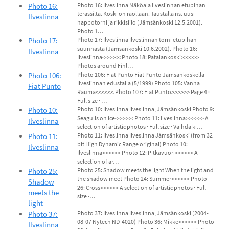
Photo 16:
Photo 16: Ilveslinna Näköala Ilveslinnan etupihan
terassilta. Koski on raollaan. Taustalla ns. uusi
Ilveslinna
happotorni ja rikkisiilo (Jämsänkoski 12.5.2001).
Photo 1…
Photo 17:
Photo 17: Ilveslinna Ilveslinnan torni etupihan
suunnasta (Jämsänkoski 10.6.2002). Photo 16:
Ilveslinna
Ilveslinna<<<<<< Photo 18: Patalankoski>>>>>>
Photos around Finl…
Photo 106:
Photo 106: Fiat Punto Fiat Punto Jämsänkoskella
Ilveslinnan edustalla (5/1999) Photo 105: Vanha
Fiat Punto
Rauma<<<<<< Photo 107: Fiat Punto>>>>>> Page 4 ·
Full size · …
Photo 10:
Photo 10: Ilveslinna Ilveslinna, Jämsänkoski Photo 9:
Seagulls on ice<<<<<< Photo 11: Ilveslinna>>>>>> A
Ilveslinna
selection of artistic photos · Full size · Vaihda ki…
Photo 11:
Photo 11: Ilveslinna Ilveslinna Jämsänkoski (from 32
bit High Dynamic Range original) Photo 10:
Ilveslinna
Ilveslinna<<<<<< Photo 12: Pitkävuori>>>>>> A
selection of ar…
Photo 25:
Photo 25: Shadow meets the light When the light and
the shadow meet Photo 24: Summer<<<<<< Photo
Shadow
26: Cross>>>>>> A selection of artistic photos · Full
meets the
size ·…
light
Photo 37:
Photo 37: Ilveslinna Ilveslinna, Jämsänkoski (2004-
08-07 Nytech ND-4020) Photo 36: Mikke<<<<<< Photo
Ilveslinna