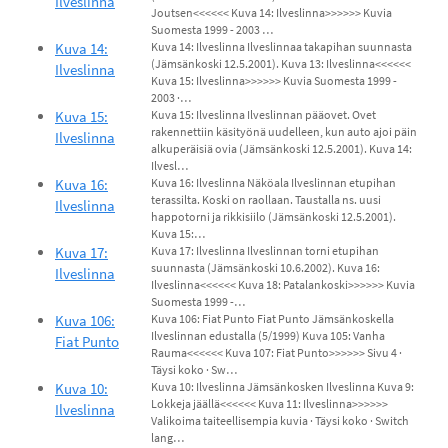
Ilveslinna
Joutsen<<<<<< Kuva 14: Ilveslinna>>>>>> Kuvia
Suomesta 1999 - 2003 …
Kuva 14:
Kuva 14: Ilveslinna Ilveslinnaa takapihan suunnasta
(Jämsänkoski 12.5.2001). Kuva 13: Ilveslinna<<<<<<
Ilveslinna
Kuva 15: Ilveslinna>>>>>> Kuvia Suomesta 1999 -
2003 ·…
Kuva 15:
Kuva 15: Ilveslinna Ilveslinnan pääovet. Ovet
rakennettiin käsityönä uudelleen, kun auto ajoi päin
Ilveslinna
alkuperäisiä ovia (Jämsänkoski 12.5.2001). Kuva 14:
Ilvesl…
Kuva 16:
Kuva 16: Ilveslinna Näköala Ilveslinnan etupihan
terassilta. Koski on raollaan. Taustalla ns. uusi
Ilveslinna
happotorni ja rikkisiilo (Jämsänkoski 12.5.2001).
Kuva 15:…
Kuva 17:
Kuva 17: Ilveslinna Ilveslinnan torni etupihan
suunnasta (Jämsänkoski 10.6.2002). Kuva 16:
Ilveslinna
Ilveslinna<<<<<< Kuva 18: Patalankoski>>>>>> Kuvia
Suomesta 1999 -…
Kuva 106:
Kuva 106: Fiat Punto Fiat Punto Jämsänkoskella
Ilveslinnan edustalla (5/1999) Kuva 105: Vanha
Fiat Punto
Rauma<<<<<< Kuva 107: Fiat Punto>>>>>> Sivu 4 ·
Täysi koko · Sw…
Kuva 10:
Kuva 10: Ilveslinna Jämsänkosken Ilveslinna Kuva 9:
Lokkeja jäällä<<<<<< Kuva 11: Ilveslinna>>>>>>
Ilveslinna
Valikoima taiteellisempia kuvia · Täysi koko · Switch
lang…