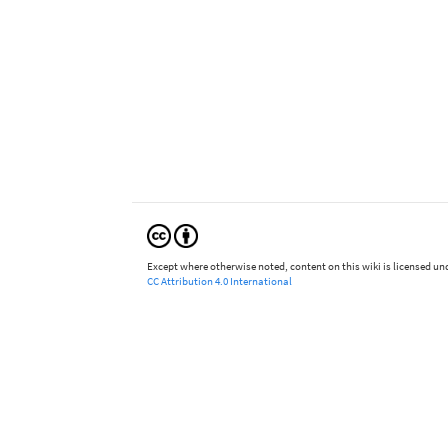
Except where otherwise noted, content on this wiki is licensed und
CC Attribution 4.0 International