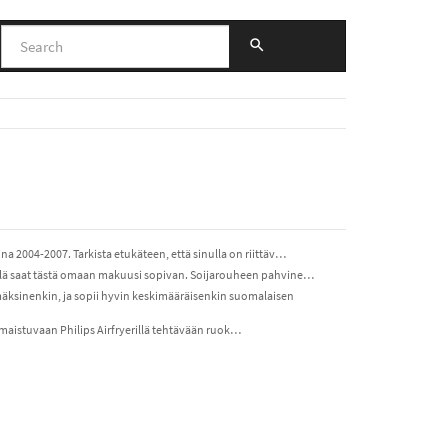
 2004-2007. Tarkista etukäteen, että sinulla on riittäv…
llä saat tästä omaan makuusi sopivan. Soijarouheen pahvine…
sinenkin, ja sopii hyvin keskimääräisenkin suomalaisen
ti maistuvaan Philips Airfryerillä tehtävään ruok…