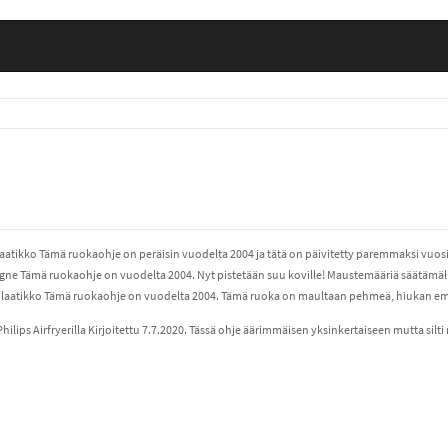
atikko Tämä ruokaohje on peräisin vuodelta 2004 ja tätä on päivitetty paremmaksi vuosina
agne Tämä ruokaohje on vuodelta 2004. Nyt pistetään suu koville! Maustemääriä säätämä
atikko Tämä ruokaohje on vuodelta 2004. Tämä ruoka on maultaan pehmeä, hiukan emäk
 Philips Airfryerilla Kirjoitettu 7.7.2020. Tässä ohje äärimmäisen yksinkertaiseen mutta sil