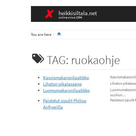
heikkisiltala.net
online since 1994
Home
You are here
TAG: ruokaohje
Kasvismakaronilaatikko
Kasvismakaronila
Lihaton pikalasagne
Lihaton pikalas
Luomumakaronilaatikko
Luomumakaronila
suuhun…
Paistetut sipulit Philips
Paistetut sipulit
Airfryerilla