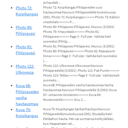
ja haudatt…
Photo 72:
Photo 72: Koipikangas Pihlajaveden uusi
hautausmaa Keuruun Pihlajavedellä toukokuussa
Koipikangas
2001. Photo 71: Koipikangas<<<<<< Photo 73: Kallion
virastotalo>>>>>> P…
Photo 80:
Photo 80: Pihlajavesi Pihlajavesi, Keuruu (5/2001)
Photo 79: Ympyrätalo<<<<<< Photo 81:
Pihlajavesi
Pihlajavesi>>>>>> Page 3 · Full size · Vaihda kieli
suomeksi [Pihlaj…
Photo 81:
Photo 81: Pihlajavesi Pihlajavesi, Keuruu (5/2001)
Photo 80: Pihlajavesi<<<<<< Photo 82: Raaseporin
Pihlajavesi
linna>>>>>> Page 3 · Full size · Vaihda kieli suomeksi
[…
Photo 122:
Photo 122: Ulkovessa Ulkovessa Keuruun
Pihlajavedellä (5/2001). Photo 121: Fiat Punto<<<<<<
Ulkovessa
Photo 123: Teltta>>>>>> Page 5 · Full size · Vaihda kieli
suomeks…
Kuva 68:
Kuva 68: Pihlajaveden vanha hautausmaa Vanha
hautausmaa Keuruun Pihlajavedellä (5/2001) Kuva
Pihlajaveden
67: Johannes Virolainen<<<<<< Kuva 69:
vanha
Muistomerkki>>>>>> Sivu 3…
hautausmaa
Kuva 70:
Kuva 70: Koipikangas Sankarihautoja Keuruun
Pihlajavedellä toukokuussa 2001. Etualalla Katri
Koipikangas
Eteläahon hauta. Hän sai surmansa kotikylällään,
kun Haapamäen rat…