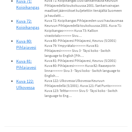
Kuva 71:
Kuva 71: Koipikangas Uusi sankarihauta Keuruun
Pihlajavedellä toukokuussa 2001. Sankarivainajan
Koipikangas
maalliset jäännökset kuljetettiin Venäjältä Suomeen
ja haudatti…
Kuva 72:
Kuva 72: Koipikangas Pihlajaveden uusi hautausmaa
Keuruun Pihlajavedellä toukokuussa 2001. Kuva 71:
Koipikangas
Koipikangas<<<<<< Kuva 73: Kallion
virastotalo>>>>>> Sivu…
Kuva 80:
Kuva 80: Pihlajavesi Pihlajavesi, Keuruu (5/2001)
Kuva 79: Ympyrätalo<<<<<< Kuva 81:
Pihlajavesi
Pihlajavesi>>>>>> Sivu 3 · Täysi koko · Switch
language to English [Pih…
Kuva 81:
Kuva 81: Pihlajavesi Pihlajavesi, Keuruu (5/2001)
Kuva 80: Pihlajavesi<<<<<< Kuva 82: Raaseporin
Pihlajavesi
linna>>>>>> Sivu 3 · Täysi koko · Switch language to
English…
Kuva 122:
Kuva 122: Ulkovessa Ulkovessa Keuruun
Pihlajavedellä (5/2001). Kuva 121: Fiat Punto<<<<<<
Ulkovessa
Kuva 123: Teltta>>>>>> Sivu 5 · Täysi koko · Switch
language to Eng…