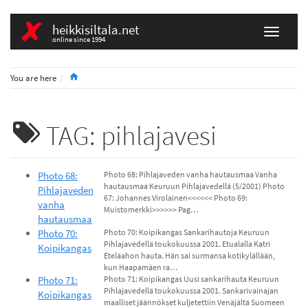
heikkisiltala.net
online since 1994
Home
You are here
TAG: pihlajavesi
Photo 68:
Photo 68: Pihlajaveden vanha hautausmaa Vanha
hautausmaa Keuruun Pihlajavedellä (5/2001) Photo
Pihlajaveden
67: Johannes Virolainen<<<<<< Photo 69:
vanha
Muistomerkki>>>>>> Pag…
hautausmaa
Photo 70:
Photo 70: Koipikangas Sankarihautoja Keuruun
Pihlajavedellä toukokuussa 2001. Etualalla Katri
Koipikangas
Eteläahon hauta. Hän sai surmansa kotikylällään,
kun Haapamäen ra…
Photo 71:
Photo 71: Koipikangas Uusi sankarihauta Keuruun
Pihlajavedellä toukokuussa 2001. Sankarivainajan
Koipikangas
maalliset jäännökset kuljetettiin Venäjältä Suomeen