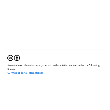
Except where otherwise noted, content on this wiki is licensed under the following
license:
CC Attribution 4.0 International