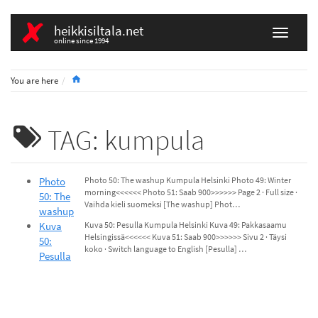
heikkisiltala.net
online since 1994
Home
You are here
TAG: kumpula
Photo
Photo 50: The washup Kumpula Helsinki Photo 49: Winter
morning<<<<<< Photo 51: Saab 900>>>>>> Page 2 · Full size ·
50: The
Vaihda kieli suomeksi [The washup] Phot…
washup
Kuva
Kuva 50: Pesulla Kumpula Helsinki Kuva 49: Pakkasaamu
Helsingissä<<<<<< Kuva 51: Saab 900>>>>>> Sivu 2 · Täysi
50:
koko · Switch language to English [Pesulla] …
Pesulla