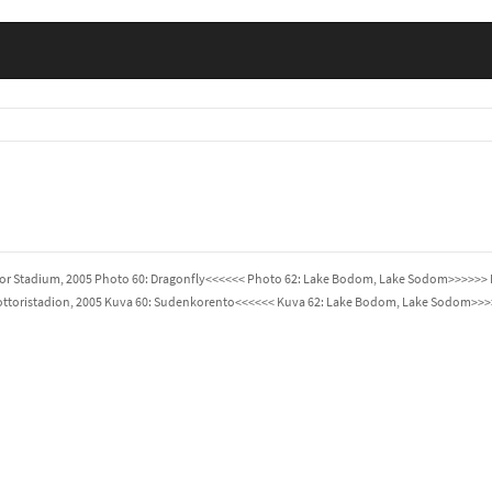
r Stadium, 2005 Photo 60: Dragonfly<<<<<< Photo 62: Lake Bodom, Lake Sodom>>>>>> Page
ttoristadion, 2005 Kuva 60: Sudenkorento<<<<<< Kuva 62: Lake Bodom, Lake Sodom>>>>>>