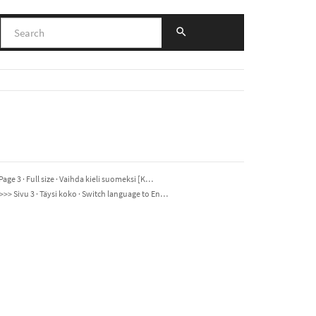
 3 · Full size · Vaihda kieli suomeksi [K…
 Sivu 3 · Täysi koko · Switch language to En…