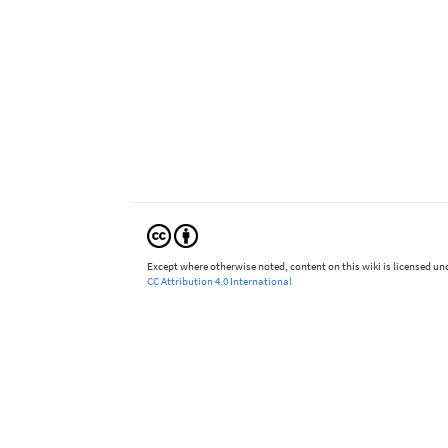
Except where otherwise noted, content on this wiki is licensed und
CC Attribution 4.0 International