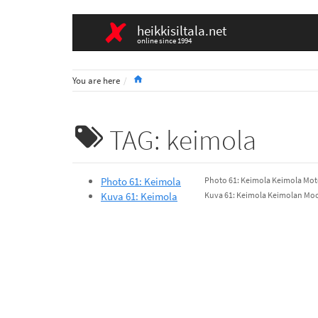
heikkisiltala.net
online since 1994
Home
You are here
TAG: keimola
Photo 61: Keimola
Photo 61: Keimola Keimola Moto
Kuva 61: Keimola
Kuva 61: Keimola Keimolan Moo