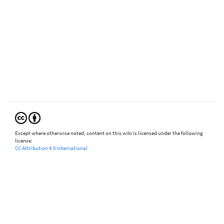
Except where otherwise noted, content on this wiki is licensed under the following
license:
CC Attribution 4.0 International