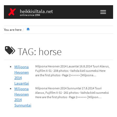
heikkisiltala.net
online since 1994
Home
You are here
TAG: horse
Miljoona
Miljoona Hevonen 2014 Lauantai 16.8.2014 Tuuri Alavus,
Fujifilm X-S1 · 208 photos · Vaihda kieli suomeksi Here
Hevonen
are the first photos · Page 2>>>>>> [Miljoona…
2014
Lauantai
Miljoona
Miljoona Hevonen 2014 Sunnuntai 17.8.2014 Tuuri
Alavus, Fujifilm X-S1 · 261 photos · Vaihda kieli suomeksi
Hevonen
Here are the first photos · Page 2>>>>>> [Miljoon…
2014
Sunnuntai