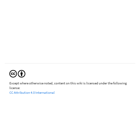
Except where otherwise noted, content on this wiki is licensed under the following
license:
CC Attribution 4.0 International