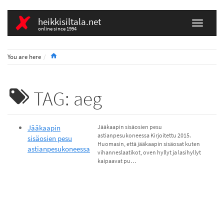
heikkisiltala.net
online since 1994
Home
You are here
TAG: aeg
Jääkaapin
Jääkaapin sisäosien pesu
astianpesukoneessa Kirjoitettu 2015.
sisäosien pesu
Huomasin, että jääkaapin sisäosat kuten
astianpesukoneessa
vihanneslaatikot, oven hyllyt ja lasihyllyt
kaipaavat pu…