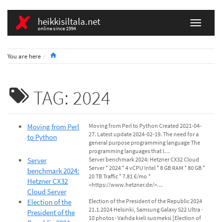
heikkisiltala.net
online since 1994
Home
You are here
TAG: 2024
Moving from Perl
Moving from Perl to Python Created 2021-04-
27. Latest update 2024-02-19. The need for a
to Python
general purpose programming language The
programming languages that I…
Server
Server benchmark 2024: Hetzner CX32 Cloud
Server * 2024 * 4 vCPU Intel * 8 GB RAM * 80 GB *
benchmark 2024:
20 TB Traffic * 7.81 €/mo *
Hetzner CX32
<https://www.hetzner.de/>…
Cloud Server
Election of the
Election of the President of the Republic 2024
21.1.2024 Helsinki, Samsung Galaxy S22 Ultra ·
President of the
10 photos · Vaihda kieli suomeksi [Election of