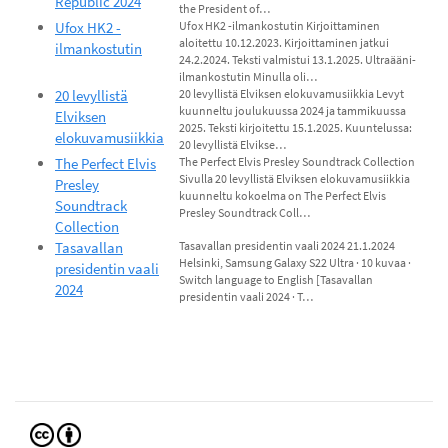
Republic 2024
the President of…
Ufox HK2 -
Ufox HK2 -ilmankostutin Kirjoittaminen
aloitettu 10.12.2023. Kirjoittaminen jatkui
ilmankostutin
24.2.2024. Teksti valmistui 13.1.2025. Ultraääni-
ilmankostutin Minulla oli…
20 levyllistä
20 levyllistä Elviksen elokuvamusiikkia Levyt
kuunneltu joulukuussa 2024 ja tammikuussa
Elviksen
2025. Teksti kirjoitettu 15.1.2025. Kuuntelussa:
elokuvamusiikkia
20 levyllistä Elvikse…
The Perfect Elvis
The Perfect Elvis Presley Soundtrack Collection
Sivulla 20 levyllistä Elviksen elokuvamusiikkia
Presley
kuunneltu kokoelma on The Perfect Elvis
Soundtrack
Presley Soundtrack Coll…
Collection
Tasavallan
Tasavallan presidentin vaali 2024 21.1.2024
Helsinki, Samsung Galaxy S22 Ultra · 10 kuvaa ·
presidentin vaali
Switch language to English [Tasavallan
2024
presidentin vaali 2024 · T…